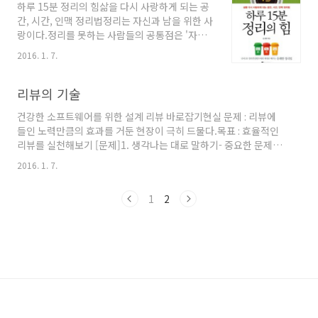
하루 15분 정리의 힘삶을 다시 사랑하게 되는 공
니다. 그 동기부여를 하는 가장 큰 목적은 읽고 끝
간, 시간, 인맥 정리법정리는 자신과 남을 위한 사
내지 말고 실행하라는 것입니다. 그동안 여러 책
랑이다.정리를 못하는 사람들의 공통점은 '자신
들을 추천 받아왔었는데, 막상 책 하나를 사기가
의 일이나 인생에 대한 애정이 부족하다'는 것이
꺼려지는 제 모습을 보았습니다. 그래서 동기부
2016. 1. 7.
다.만약 자신이 평생 동안 꿈꿔왔던 회사에 입사
여의 임팩트를 준 글천개님의 영상에서 강력 추
하게 되었다고 생각해보라. 출근 첫 날, 새 책상
천한 밀리의 서재를 구독하기로 마음먹었습니다.
위에 서류는 아무렇게나 던져 두고, 컴퓨터 바탕
리뷰의 기술
그리고, 밀리의 서재를 구독했습니다. 최저가 정
화면을 잡다한 파일들로 가득 채운 뒤에 업무를
기구독을 찾다..
건강한 소프트웨어를 위한 설계 리뷰 바로잡기현실 문제 : 리뷰에
시작하겠는가? 사랑을 열정적으로 시작했던 첫
들인 노력만큼의 효과를 거둔 현장이 극히 드물다.목표 : 효율적인
날을 떠올려 보라. 오랫동안 짝사랑하던 사람과
리뷰를 실천해보기 [문제]1. 생각나는 대로 말하기- 중요한 문제에
처음으로 연애를 시작한 날, 그 사람에게 받은 선
대한 지적이 준다.2. 건수 채우기- 건수 할당량만 채우면 불성실해
물을 아무 곳에나 던져두다가 어디 있는지 잊어
2016. 1. 7.
지기 쉽다.3. 문서 작성자 헐뜯기- 비난으로 확대되면 도움이 되지
버릴 수 있을까? 그렇게 애정을 쏟고 있는 상태에
않는다. [리뷰의 목적]수정 공수 줄이기 : 문제를 미리 발견하여 비
서는 모든 걸 잘 정리할 수밖에 없다. 정리의 장점
1
2
용을 절감하는 것이 리뷰를 시행하는 가장 큰 목적이다. [리뷰 결과]
1. 돈이다: 정리하지 않는 가정당 평균 월30만
리뷰 결과는 리뷰어의 마인드에 따라 크게 좌우된다.- 문서 작성 시
원..
에 실수는 으레 따라다니게 마련이다. 좋은 시스템을 만들기 위해
서로 협력해서 조기에 중요한 문제를 검출하자. 같은 긍정적인 마인
드를 의식적으로 유지할 필요가 있다. [리뷰 핵심..