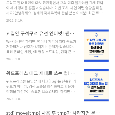
트럼프 전 대통령이 다시 등장하면서 그의 예측 불가능한 관세 정책
실, 알고 계셨나요? 예를 들어, MMPI는 정신 병리 평가에 더 초점을
이 세계 경제를 흔들고 있습니다. 이번 조치, 과연 어떤 영향을 미칠
맞추고 있는 반면, TCI는 개인의 기질과 성격 발달을 분석하는 데..
까요?안녕하세요, 경제와 국제무역에 관심 있는 여러분! 최근 트럼
프 전 대통령이 다시 관세 정책을 둘러싼 논란의 중심에 섰습니다.
2025. 3. 10.
멕시코, 캐나다와의 무역 협정(USMCA)에 포함된 제품에 대한 관
세를 부과했다가 다시 유예하는 등 그의 '오락가락'하는 결정이 시
⚡ 집안 구석구석 유선 인터넷! 랜선 배선 쉽게 하는 법
장을 혼란에 빠뜨리고 있습니다. 이러한 불확실성이 경제와 금융 시
장에 어떤 파장을 미칠지, 오늘 함께 알아보겠습니다.목차1. 트럼프
Wi-Fi는 편리하지만, 벽이나 거리에 따라 속도가
의 관세 정책, 이번엔 무엇이 다른가? 2. 시장과 기업들의 반응 3. 글
저하되거나 신호가 약해지는 문제가 있습니다.
로벌 경제에 미치는 영향 4. USMCA와 트럼프 관세의 충돌 5. 향후
특히 온라인 게임, 4K 영상 스트리밍, 원격 근무
전망: 트럼프의 다음 행보는? 6. 투자자..
등을 할 때 안정적인 인터넷 연결이 필수적이죠.
2025. 3. 8.
이럴 때 유선 랜선 연결이 좋은 해결책이 될 수 있
습니다. 방마다 랜선을 깔면 속도 저하 없이 빠르
고 안정적인 인터넷을 사용할 수 있으며, 지연
워드프레스 태그 제대로 쓰는 법! 🔍 검색 노출을 높이는 비결
(Latency) 문제도 줄어듭니다.하지만 랜선을 깔
워드프레스를 운영할 때 태그(Tag)는 단순한 키
때는 배선 방식, 벽면 포트 활용법, 깔끔한 정리
워드가 아니라, 검색 노출을 최적화하고 방문자
방법 등을 고려해야 합니다. 아무렇게나 연결하
경험을 개선하는 중요한 요소입니다. 하지만 많
면 보기에도 지저분하고, 효율적인 네트워크 구
은 블로거들이 태그를 잘못 사용해 SEO에 악영
축이 어렵습니다.이 글에서는 집 안의 각 방에 랜
2025. 3. 8.
향을 미치거나, 블로그 구조를 비효율적으로 만
선을 효과적으로 배선하는 방법과 깔끔하게 정리
들기도 합니다.✅ 태그는 SEO(검색 최적화)에 어
하는 꿀팁을 알려드립니다!⚡ 집안 구석구석 유선
떤 영향을 줄까?✅ 태그를 올바르게 설정하면 트
std::move(tmp) 사용 후 tmp가 사라지면 문제가 없을까?
인터넷! 랜선 배선 쉽게 하는 법목차유선..