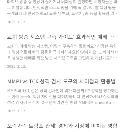
라이브 방송 중 영상이 끊기거나 버퍼링이 발생하면 시청자들은 바
목차키즈노트 할인 혜택이란? 제휴 할인 가능한 브랜드 키즈노트
로 이탈합니다. 안정적인 스트리밍을 위해 꼭 알아야 할 핵심 팁을
할인 이용 방법 할인 혜택을 최대한 활용하는 팁 이용 시 유의해야
공개합니다!안녕하세요! 요즘 유튜브, 트위치, 줌 등을 활용한 라이
할 점 자주 묻는 질문키즈노트 할인 혜택이란?키즈노트는 단순한
브 스트리밍이 필수적인 시대가 되었습니다. 그러나 많은 사람들이
어린..
2025. 3. 12.
스트리밍을 시도하다가 중간에 끊기거나 화질이 저하되는 문제를
겪곤 하죠. 방송이 원활하지 않으면 시청자들은 금방 떠나버립니다.
교회 방송 시스템 구축 가이드: 효과적인 예배 환경 만들기
그렇다면 어떻게 하면 안정적인 스트리밍 환경을 구축할 수 있을까
요? 이번 글에서는 인터넷 설정부터 장비 선택, 최적화된 소프트웨
교회의 예배 방송 시스템, 어떻게 구축하면 좋을까요? 선명한 음향
어 설정까지! 실전에서 바로 적용할 수 있는 팁들을 정리해보겠습니
과 영상으로 예배의 감동을 극대화하세요!안녕하세요! 교회에서 더
다. 자, 이제 스트리밍의 품질을 한 단계 업그레이드해볼까요?목차
욱 생생한 예배를 위한 방송 시스템 구축을 고민하고 계신가요? 최
1. 스트리밍을 위한 인터넷 환경 최적화 2. 원활한 송출을 위한 하
근 많은 교회들이 온라인 예배와 오프라인 예배를 동시에 운영하면
드..
2025. 3. 12.
서, 효과적인 방송 시스템의 필요성이 더욱 커지고 있습니다. 하지
만 어떤 장비를 선택해야 할지, 예산은 어떻게 설정해야 할지, 설치
MMPI vs TCI: 성격 검사 도구의 차이점과 활용법
과정은 어떻게 진행해야 할지 막막하실 수도 있습니다. 이번 포스트
에서는 교회 방송 시스템을 처음부터 끝까지 구축하는 방법을 자세
MMPI와 TCI, 같은 성격 검사인데 뭐가 다를까요? 성격을 평가하는
히 알려드리겠습니다. 음향, 영상, 라이브 스트리밍까지 모두 아우
두 가지 도구의 핵심 차이점을 파헤쳐봅니다.안녕하세요! 심리학과
르는 완벽한 가이드가 될 거예요. 이제, 함께 교회의 예배 환경을 더
성격 검사에 관심이 많은 분이라면 한 번쯤 MMPI(Minnesota
욱 향상시켜볼까요?목차1. 교회 방송 시스템 개요 2. 음향 시스템..
Multiphasic Personality Inventory)와 TCI(Temperament
2025. 3. 12.
and Character Inventory)에 대해 들어보셨을 거예요. 두 검사
는 성격을 분석하는 데 활용되지만, 목적과 방식이 다르죠.사람들은
오락가락 트럼프 관세: 경제와 시장에 미치는 영향
"나는 어떤 성격일까?"라는 질문에 대한 답을 찾기 위해 다양한 성
격 검사를 찾아보곤 합니다. 하지만 검사마다 초점이 다르다는 사