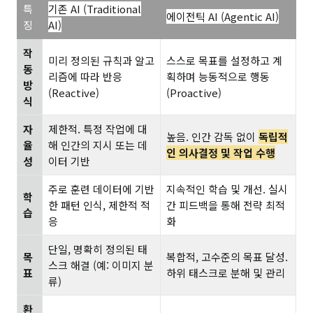
특
기존 AI (Traditional
에이전틱 AI (Agentic AI)
징
AI)
작
미리 정의된 규칙과 알고
스스로 목표를 설정하고 계
동
리즘에 따라 반응
획하며 능동적으로 행동
방
(Reactive)
(Proactive)
식
자
제한적. 특정 작업에 대
높음. 인간 감독 없이
독립적
율
해 인간의 지시 또는 데
인 의사결정 및 작업 수행
성
이터 기반
주로 훈련 데이터에 기반
지속적인 학습 및 개선. 실시
학
한 패턴 인식, 제한적 적
간 피드백을 통해 전략 최적
습
응
화
단일, 명확히 정의된 태
목
복합적, 고수준의 목표 달성.
스크 해결 (예: 이미지 분
표
하위 태스크로 분해 및 관리
류)
환