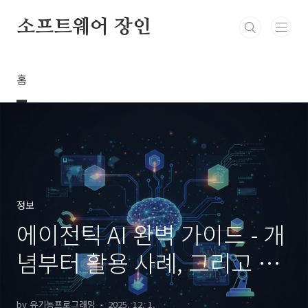
본문 바로가기
소프트웨어 장인
홈
정보
에이전틱 AI 완벽 가이드 - 개
념부터 활용 사례, 그리고 미
래 전망까지
by 유기농프로그래밍
2025. 12. 1.