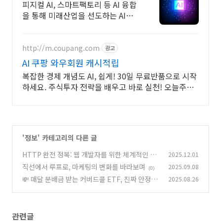
벤션센터
피지컬 AI, 스마트팩토리 등 AI 융합
을 통해 미래산업을 선도하는 AI전
시회
http://m.coupang.com
광고
AI 쿠팡 와우회원 캐시적립
복잡한 경제 개념도 AI, 쉽게! 30일 무료반품으로 시작
하세요. 주식투자 전략을 배우고 바로 실천! 오늘주문
내일도착 로켓배송으로 시작하세요.
'
정보
' 카테고리의 다른 글
HTTP 완전 정복: 웹 개발자를 위한 체계적인 학
2025.12.01
습 로드맵
직선에서 루프로, 마케팅의 변화를 바라보며
2025.09.08
(0)
(0)
💸 매달 분배금 받는 커버드콜 ETF, 진짜 안정적
2025.08.26
인가요?
(3)
관련글