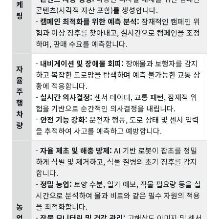
케
콘텐츠(시각적 자산 포함)를 생성합니다.
팅
-
캠페인 최적화를 위한 예측 분석:
잠재적인 캠페인 위
험과 이상 징후를 찾아내고, 실시간으로 캠페인을 조정
하며, 판매 수요를 예측합니다.
-
내비게이션 및 장애물 회피:
장애물과 보행자를 감지
자
하고 복잡한 도로망을 탐색하며 예측 불가능한 교통 상
율
황에 적응합니다.
주
-
실시간 의사결정:
센서 데이터, 교통 패턴, 잠재적 위
행
험을 기반으로 순간적인 의사결정을 내립니다.
차
-
안전 기능 강화:
운전자 행동, 도로 상태 및 센서 입력
량
을 추적하여 사고를 예측하고 예방합니다.
-
자율 제초 및 해충 방제:
AI 기반 로봇이 잡초를 정밀
하게 식별 및 제거하고, 식물 질병의 초기 징후를 감지
합니다.
-
정밀 농업:
토양 수분, 일기 예보, 작물 필요량 등을 실
시간으로 분석하여 물과 비료와 같은 필수 자원의 적용
농
을 최적화합니다.
업
-
작물 모니터링 및 건강 관리:
고해상도 이미지 및 센서