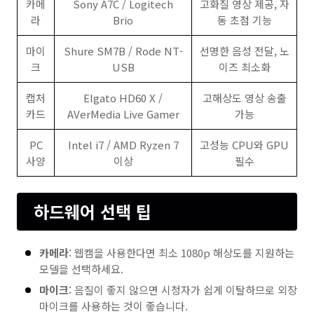
카메
Sony A7C / Logitech
고화질 영상 제공, 자
라
Brio
동 초점 기능
마이
Shure SM7B / Rode NT-
선명한 음성 전달, 노
크
USB
이즈 최소화
캡처
Elgato HD60 X /
고해상도 영상 송출
카드
AVerMedia Live Gamer
가능
PC
Intel i7 / AMD Ryzen 7
고성능 CPU와 GPU
사양
이상
필수
하드웨어 선택 팁
카메라
: 웹캠을 사용한다면 최소 1080p 해상도를 지원하는
모델을 선택하세요.
마이크
: 음질이 좋지 않으면 시청자가 쉽게 이탈하므로 외장
마이크를 사용하는 것이 좋습니다.