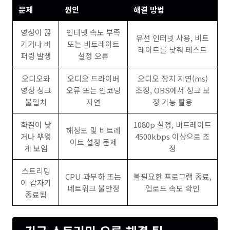
문제
원인
해결 방법
영상이 끊
인터넷 속도 부족
유선 인터넷 사용, 비트
기거나 버
또는 비트레이트
레이트를 낮춰 테스트
퍼링 발생
설정 오류
오디오와
오디오 드라이버
오디오 장치 지연(ms)
영상 싱크
오류 또는 인코딩
조정, OBS에서 싱크 보
불일치
지연
정 기능 활용
화질이 낮
1080p 설정, 비트레이트
해상도 및 비트레
거나 뿌옇
4500kbps 이상으로 조
이트 설정 문제
게 보임
정
스트리밍
CPU 과부하 또는
불필요한 프로그램 종료,
이 갑자기
네트워크 불안정
업로드 속도 확인
종료됨