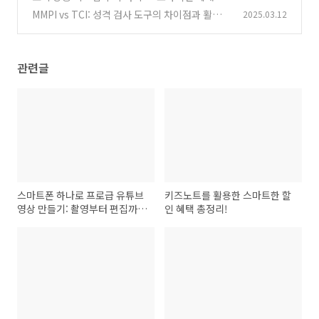
경 만들기
MMPI vs TCI: 성격 검사 도구의 차이점과 활용
2025.03.12
(1)
법
(1)
관련글
스마트폰 하나로 프로급 유튜브
키즈노트를 활용한 스마트한 할
영상 만들기: 촬영부터 편집까지
인 혜택 총정리!
완벽 가이드