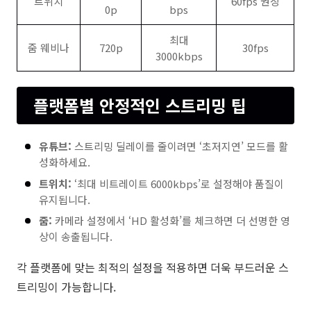
트위치
60fps 권장
0p
bps
최대
줌 웨비나
720p
30fps
3000kbps
플랫폼별 안정적인 스트리밍 팁
유튜브:
스트리밍 딜레이를 줄이려면 ‘초저지연’ 모드를 활
성화하세요.
트위치:
‘최대 비트레이트 6000kbps’로 설정해야 품질이
유지됩니다.
줌:
카메라 설정에서 ‘HD 활성화’를 체크하면 더 선명한 영
상이 송출됩니다.
각 플랫폼에 맞는 최적의 설정을 적용하면 더욱 부드러운 스
트리밍이 가능합니다.